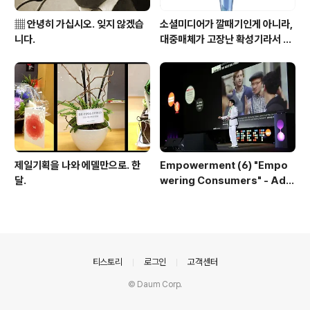
▦ 안녕히 가십시오. 잊지 않겠습
소셜미디어가 깔때기인게 아니라,
니다.
대중매체가 고장난 확성기라서 문
제
제일기획을 나와 에델만으로. 한
Empowerment (6) "Empo
달.
wering Consumers" - AdF
est 발표 자료
의안내
티스토리
로그인
고객센터
© Daum Corp.