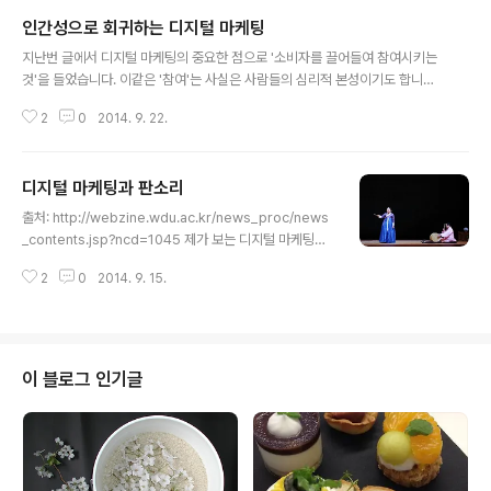
동을, 인터넷은 정보의 검색과 접근을 쉽게 하는 방향으로 발전했고, 이는 모두
인간성으로 회귀하는 디지털 마케팅
인간의 능력과 권한을 증대시키는 진화라고 할 수 있다. 따라서, 새로운 기술을
글 내용
마케팅에서 효과적으로 활용하려면 메시지를 더 잘 전달할 수 있게 해주는 기술
지난번 글에서 디지털 마케팅의 중요한 점으로 '소비자를 끌어들여 참여시키는
이 아니라 인간의 능력을 증대시키는 기술, 즉 소비자로 하여금 메시지를 더 잘,
것'을 들었습니다. 이같은 '참여'는 사실은 사람들의 심리적 본성이기도 합니다.
새로운 방식으로 이해..
모든 사람들이 참여를 원한다는 의미만은 아닙니다. 참여를 통해 얻어내는 커뮤
2
0
2014. 9. 22.
니케이션 효과가 단순 노출 (혹은 관람)일 때보다 훨씬 커진다는 것을 뜻합니다.
아무리 재미없는 드라마를 보더라도 이에 대해 사람들과 이야기하고 씹고 화낼
때 이 드라마에 대해 사람들이 느끼는 관여도는 커집니다. 아무리 재미있는 코
디지털 마케팅과 판소리
미디 쇼라도 혼자 보고 생각만 한다면 이 드라마보다 기억이나 관여도는 떨어질
글 내용
수 있습니다. (물론 이 경우 드라마와 코미디 중 어느 것을 더 '좋아했느냐'에 대
출처: http://webzine.wdu.ac.kr/news_proc/news
한 답은 달라질 수 있겠지만요.) 이런 것이 참여의 힘인 셈이죠. 실제로 대부분의
_contents.jsp?ncd=1045 제가 보는 디지털 마케팅은
마케팅 콘..
판소리와 비슷한 점이 많습니다.제가 판소리에 아는 건 거
2
0
2014. 9. 15.
의 없지만, 판소리에는 창자(唱者), 고수(鼓手), 청자(聽
者)가 있지요. 이 3박자가 맞아야 좋은 공연이 되듯 디지털
마케팅도 창자(브랜드), 고수(에이전시), 청자(소비자)의 3
박자가 맞아야 합니다. 판소리에서 고수의 역할은 무척 중
요합니다. 고수와 창자는 한 편이고 객석에 앉은 청자 또한
이 블로그 인기글
이를 잘 알지만 그럼에도 사람들은 고수의 추임새를 창자
가 하는 소리의 일부라기보다는 마치 옆에 앉은 다른 청자
의 반응처럼 받아들입니다. 어깨를 들썩이게 하는 것도 소
리에 빠져들게 하는 감초도 바로 이 추임새입니다. 어..