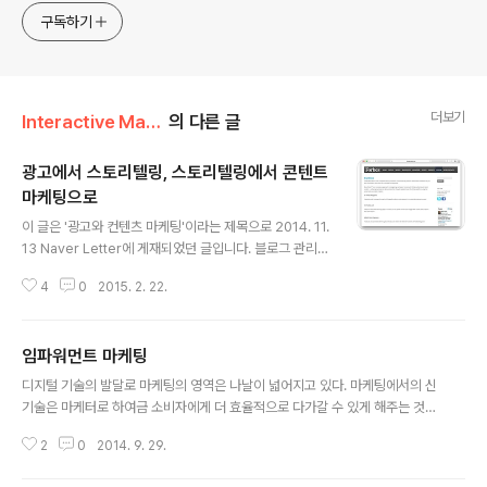
구독하기
더보기
Interactive Marketing/Direction
의 다른 글
광고에서 스토리텔링, 스토리텔링에서 콘텐트
마케팅으로
글 내용
이 글은 '광고와 컨텐츠 마케팅'이라는 제목으로 2014. 11.
13 Naver Letter에 게재되었던 글입니다. 블로그 관리를
몇 달 안했더니 이 글도 이제야 올리네요. 콘텐트 마케팅(C
4
0
2015. 2. 22.
ontent Marketing)이란? ‘말 한 마디로 천 냥 빚을 값는
다’는 속담은 콘텐트 마케팅 전략의 핵심을 잘 나타냅니다.
같은 말(브랜디드 메시지)라도 어떻게 말하느냐에 따라 득
임파워먼트 마케팅
이 될 수도 독이 될 수도 있다는 말이니까요. 속담 이야기를
글 내용
굳이 들지 않더라도 콘텐트 마케팅이라는 주제는 사실 그
디지털 기술의 발달로 마케팅의 영역은 나날이 넓어지고 있다. 마케팅에서의 신
뿌리가 꽤나 오래되었습니다. 예를 들어 브랜디드 콘텐트
기술은 마케터로 하여금 소비자에게 더 효율적으로 다가갈 수 있게 해주는 것으
라는 화두는 이미 업계에서는 예전부터 이야기되어 왔고 B
로 여겨지지만, 돌아보면 모든 신기술은 인간의 능력을 증대시키는 방향으로 개
MW, 코카콜라 등 유수의 브랜드에서 이미 다양한 기법으
2
0
2014. 9. 29.
발되어 왔다는 사실, 그리고 다양한 디지털 기술 역시 소비자를 위한 기술이라
로 브랜디드 비디오 등을 제작, 유포한 바 있습니다. 또..
는 점은 종종 간과된다. 예를 들어 인쇄술은 정보의 저장과 공유를, 자동차는 이