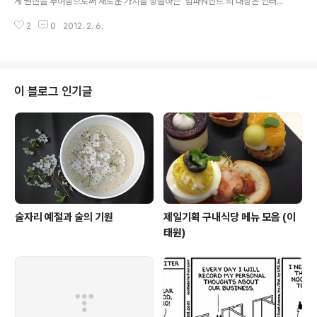
게 권한을 부여함으로써 새로운 가치를 창출하는 '임파워먼트'의 대상은 인터넷
매체의 역사에 대해 알아볼까요? 책(冊)은 본디 대나무 조
서비스와 같은 소프트웨어에만 그치는 것이 아닙니다. 스마트폰 같은 하드웨어
각을 엮은 모습을 상형화한 것입니다. 종이가 없던 ..
2
0
2012. 2. 6.
의 기획과 설계, 디자인은 물론, 디바이스의 활용하는 방법과 디바이스를 바라
보는 관점에 있어서도 '임파워먼트'라는 개념을 통하여 새로운 가치를 발견할
수 있습니다. 이 글의 제목은 (스마트폰의) "enabling 'by' empowermen
t"라고 했습니다. 영어를 쓰고 싶어서가 아니라, 마땅한 우리말을 찾을 수가 없
더군요. 짧은 우리말 실력이지만, "enabling 'by' empowerment"를 굳이
이 블로그 인기글
번역해 보자면 '소비자에게 기회와 권한을 줌으로써 그들의 능력을 향상시킨
다'는 ..
술자리 예절과 술의 기원
제일기획 구내식당 메뉴 모음 (이
태원)