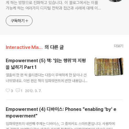
게 하는 방향으로 진화하고 있습니다. 이 블로그에서는 이를
가능케 하는 여러가지 디지털 전략과 접근과 사례에 대해 이야
기해보고자 합니다.
구독하기
더보기
Interactive Marketing/Direction
의 다른 글
Empowerment (5) 책: '읽는 행위'의 지평
을 넓히기 Part 1
글 내용
열흘에 한 편 씩 올리겠다는 다짐이 무색하게 한 달이나 건
너뛰었네요. 이번 편은 책의 임파워먼트에 관한 내용입니
다. '책'이라고 쓰긴 했지만 사실은 책을 필두로 한 인쇄매
3
1
2012. 3. 7.
체와 사람들의 읽는 습관에 관한 이야기입니다. 분량이 길
어 두 번에 나누어 올립니다. ('읽는 행위의 지평을 넓히는
것'에 대한 이야기는 2편에 나옵니다. ^^;) _____________
Empowerment (4) 디바이스: Phones "enabling 'by' e
________________________ 이번에는 '책'이라는 매체가
Empowerment라는 개념과 결합될 경우 어떤 변화와 기
mpowerment"
글 내용
회가 만들어지는지 살펴보고자 합니다. 자연히 종이책과 e
임파워먼트의 네번째 주제는 디바이스, 그 중에서도 스마트폰입니다. 사용자에
Book에 대해 이야기하게 될텐데, 그 전에 잠깐 책이라는