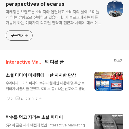
perspectives of ecarus
마케팅은 브랜드를 소비자와 연결하고 소비자의 삶에 스며들
게 하는 방향으로 진화하고 있습니다. 이 블로그에서는 이를
가능케 하는 여러가지 디지털 전략과 접근과 사례에 대해 이야
기해보고자 합니다.
구독하기
더보기
Interactive Marketing/Social Media & SNS
의 다른 글
소셜 미디어 마케팅에 대한 시시한 단상
글 내용
우리나라 도미노피자의 트위터 캠페인 때문에 몇 주간 트
위터가 시끌시끌 했었죠. 도미노 좀비라는 신조어도 생겼
습니다. 사실 트위터에서 이와 비슷한 브랜드 캠페인은 수
2
4
2010. 7. 21.
없이 많았습니다. 다만 도미노피자의 경우 훨씬 간편하게,
많은 사용자에게, 큰 헤택을 줬다는게 다른 유사 캠페인과
의 차이죠. 저도 이 건에 대한 트윗을 한 건 올린 적이 있었
박수를 먹고 자라는 소셜 미디어
는데, 별다른 분석이라기 보다 해외 사례 소개였습니다. 영
글 내용
국 도미노피자의 경우 포스퀘어를 잘 활용했고 (꼭 그 때문
(주: 이 글은 제가 예전에 썼던 'Interactive Marketing