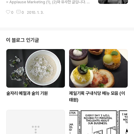
이라고 단언할 수는 없지만) 이익이 29%나 늘어났다는 M
= Applause Marketing (1), (2)와 유사한 글입니다. 따
ashable의 기사 "Domino’s UK Social Media Initiati
로 읽으셔도 되지만 이어서 읽으셔도 좋습니다..) 위 그림은
ves Help Increase Profits by 29%"였죠. 우리나라
0
0
2010. 1. 3.
제가 '소셜 미디어 마케팅, 사용 동기를 알아야 성공한다'는
도미노피자가 트위터를 잘못 이해했네, 트위터를 ..
주제로 학교에서 강의를 할 때 즐겨 쓰던 슬라이드입니다.
소셜 미디어는 사용자의 콘텐츠 창출에 거의 100% 의지
합니다. 그것이 그림이든 (Flickr), 140자 단문이든 (Twitt
er), Status Update이든 (Facebook) 말이죠. 어떤 형
이 블로그 인기글
태의 콘텐츠이든, 사용자가 콘텐츠를 창출하고 업로드하는
데에는 Recognition과 Cause라는 두 가지 동기가 주요
원인으로 작용합니다. 하나씩 살펴보면, 우선 'Cause'는 ..
술자리 예절과 술의 기원
제일기획 구내식당 메뉴 모음 (이
태원)