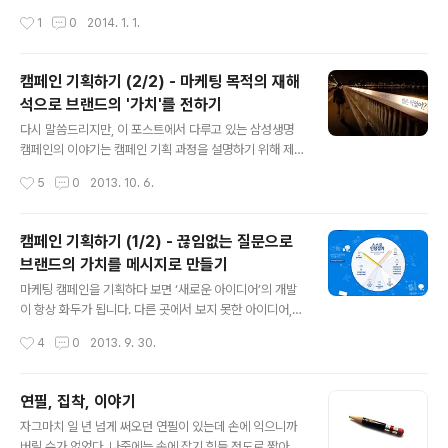
려봤는데도 24개나 되네요. The New Marketing TriadEmbracing a Mobile
작성시간
1
0
2014. 1. 1.
World Geo-Targeting Is Everywhere Content Shifts to Quality Over Q
uantitySocial Business Grows Up Leap Year For Media - and Me Vide
o Makes Facebook and Twitter MatterStop Selling (and Start Mark..
캠페인 기획하기 (2/2) - 마케팅 목적의 재해
석으로 브랜드의 '가치'를 전하기
글 내용
다시 말씀드리지만, 이 포스트에서 다루고 있는 삼성생명
캠페인의 이야기는 캠페인 기획 과정을 설명하기 위해 제
가 만들어 낸 100% 허구이며, 삼성생명의 실제 의도 혹은
작성시간
5
0
2013. 10. 6.
이 캠페인이 실제 개발된 과정과는 전혀 무관합니다. 1. 짜
여진 틀에서 벗어나기 - 주어진 사실에 도전하기 - 질문과
대답의 반복으로 브랜드의 '가치'를 이끌어내기2. 가치를
캠페인 기획하기 (1/2) - 끊임없는 질문으로
구체화하기 - 전달이 아닌 공감 창출하기3. 주어진 목적 재
브랜드의 가치를 메시지로 만들기
해석하기4. 구체화와 시각화, 전략과 아이디어 나누기 마
글 내용
케팅 캠페인의 기획은 브랜드의 ‘가치’를 소비자에게 전하
마케팅 캠페인을 기획하다 보면 ‘새로운 아이디어’의 개발
는 과정의 기획이며, 이는 위의 4단계로 요약될 수 있다고
이 항상 화두가 됩니다. 다른 곳에서 보지 못한 아이디어,
지난번 포스트에서 말씀드린 적이 있는데요, 오늘은 그 나
동시에 소비자들이 관심을 갖고 참여할 만한 아이디어를
작성시간
4
0
2013. 9. 30.
머지 이야기입니다. 2. 가치를 구체화하기 - 전달이 아닌
항상 찾게 마련인데, 오늘은 그보다 좀 더 본질적인 이야기
공감 만들기 (Make ..
를 해보려 합니다. 바로 ‘어떤 아이디어가 좋은 아이디어’인
가에 대한 것입니다. 저는 ‘좋은 마케팅 캠페인’은 브랜드의
연필, 집착, 이야기
‘가치’를 소비자에게 전하는 캠페인이라 믿습니다. 더 저렴
글 내용
자그마치 일 년 넘게 써오던 연필이 있는데 손에 익으니까
하거나 가격대성능비가 좋거나 AS가 편리하다는 등의 가
버릴 수가 없었다. 나중에는 손에 잡기 힘들 정도로 짧아졌