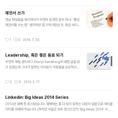
지만 해도 아침이 유료였는데, 올해(2014년) 중반부터는
아침도 공짜로 바뀌었습니다. (주로 해장 메뉴인) 한식과
제안서 쓰기
간편히 먹을 수 있는 샌드위치류 등 2가지 메뉴 중 고를 수
글 내용
있습니다. 점심은 11:30부터 1:30까지인데 2,500원, 3,
옛날 파일들을 정리하다가 우연히 발견한 문서 하나: "좋은
000원, 3,500원짜리 메뉴 중 골라 먹을 수 있고, 저녁은
제안서를 쓰는 법" 생각하던 걸 끄적거렸던 듯. 혹은 어디
6시부터 7:30까지 줍니다. 아침식사처럼 한식과 양식(?)
서 보고 쓴 건지도 모르겠네요. 1. 숫자는 확증을 위한 도구!
중 한 가지를 고를 수 있습니다. 아래는 식사할 때마..
제안서에는 반드시 수치(로 상징되는) 제반 정보와 데이터
작성시간
1
0
2014. 7. 20.
가 들어가야 합니다. 하지만 이 수치는 confirmatory fig
ure이지 exploratory figure가 아닙니다. 수치는 desc
riptive하지만 새로운 인사이트를 발견할 수 있는단초가
Leadership, 혹은 좋은 동료 되기
들어있어야 해요. 그게 안되면 대부분 쓸모없는 (심지어 클
글 내용
라이언트도 이미 아는) 정보이기 십상.클라이언트는 논리
우연히 셰릴 샌드버그 Sheryl Sandberg에 대한 글을 읽
에 차근차근 공감하는 것이지 수치에 설득되지 않아요.공
고 있었는데 그녀가 말하는 리더쉽이 사람들을 오도하고
감할 수 있는 논리는 우리의 고민과 이해를 바탕으로 한 우
있다는 내용이었습니다. "Bossiness Is Not a Leader
리 내부의 커뮤니케이션에서 나오죠. 2. 우리가 파는 것이..
ship Trait, No Matter What Sheryl Sandberg Say
작성시간
0
0
2014. 2. 17.
s" 이라는 기사인데 '리더쉽'과 '보스기질(Bossiness)'는
비슷해 보여도 실상은 전혀 반대의 개념이라는 글이죠. 길
지는 않습니다. 아래를 주요 차이라고 설명하고 있습니다.
Linkedin: Big Ideas 2014 Series
Leadership is inclusive, not exclusive. Bossy thr
글 내용
ives on keeping people out of the inner circle.L
2014년 새해 첫 포스팅입니다. 새해에는 좀 더 많이 읽자는 다짐의 일환으로 아티클
eadership listens. Bossy says "listen to me."Lea
더미를 아래에 적습니다. (하지만 사실은 모두 링크드인의 'Big Ideas 2014' 시리
d..
즈의 일부입니다.) 이 중 제가 흥미를 느낀, 제 일과도 연결될만한 것들을 아래에 추