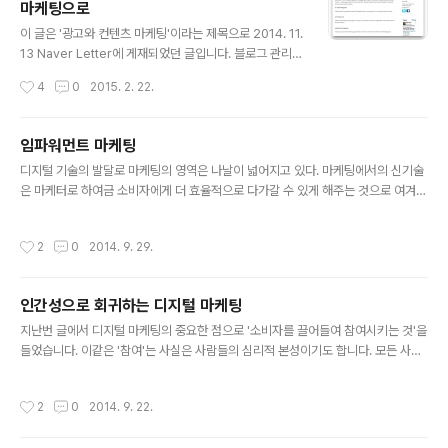
마케팅으로
한 방향으로 진화 중인 디지털 마케팅과 달리 매체 광고 비
글 내용
즈니스의 디지털화는 여전히 배너 광고로 통칭되는 전통적
이 글은 '광고와 컨텐츠 마케팅'이라는 제목으로 2014. 11.
인 노출형 디스플레이 광고에 크게 의존하고 있다. 본고는
13 Naver Letter에 게재되었던 글입니다. 블로그 관리를
언론 매체의 기사 콘텐트가 과거와 같이 연속적인 ‘지면’이
몇 달 안했더니 이 글도 이제야 올리네요. 콘텐트 마케팅(C
작성시간
4
0
2015. 2. 22.
아닌 분절적 웹페이지에 흩어져 있는 상황에서 독자들의
ontent Marketing)이란? ‘말 한 마디로 천 냥 빚을 값는
콘텐트 소비 행태는 어떻게 달라질..
다’는 속담은 콘텐트 마케팅 전략의 핵심을 잘 나타냅니다.
같은 말(브랜디드 메시지)라도 어떻게 말하느냐에 따라 득
임파워먼트 마케팅
이 될 수도 독이 될 수도 있다는 말이니까요. 속담 이야기를
글 내용
디지털 기술의 발달로 마케팅의 영역은 나날이 넓어지고 있다. 마케팅에서의 신기술
굳이 들지 않더라도 콘텐트 마케팅이라는 주제는 사실 그
은 마케터로 하여금 소비자에게 더 효율적으로 다가갈 수 있게 해주는 것으로 여겨지
뿌리가 꽤나 오래되었습니다. 예를 들어 브랜디드 콘텐트
지만, 돌아보면 모든 신기술은 인간의 능력을 증대시키는 방향으로 개발되어 왔다는
라는 화두는 이미 업계에서는 예전부터 이야기되어 왔고 B
사실, 그리고 다양한 디지털 기술 역시 소비자를 위한 기술이라는 점은 종종 간과된
MW, 코카콜라 등 유수의 브랜드에서 이미 다양한 기법으
작성시간
2
0
2014. 9. 29.
다. 예를 들어 인쇄술은 정보의 저장과 공유를, 자동차는 이동을, 인터넷은 정보의 검
로 브랜디드 비디오 등을 제작, 유포한 바 있습니다. 또..
색과 접근을 쉽게 하는 방향으로 발전했고, 이는 모두 인간의 능력과 권한을 증대시
키는 진화라고 할 수 있다. 따라서, 새로운 기술을 마케팅에서 효과적으로 활용하려
인간성으로 회귀하는 디지털 마케팅
면 메시지를 더 잘 전달할 수 있게 해주는 기술이 아니라 인간의 능력을 증대시키는
글 내용
기술, 즉 소비자로 하여금 메시지를 더 잘, 새로운 방식으로 이해..
지난번 글에서 디지털 마케팅의 중요한 점으로 '소비자를 끌어들여 참여시키는 것'을
들었습니다. 이같은 '참여'는 사실은 사람들의 심리적 본성이기도 합니다. 모든 사람
들이 참여를 원한다는 의미만은 아닙니다. 참여를 통해 얻어내는 커뮤니케이션 효과
가 단순 노출 (혹은 관람)일 때보다 훨씬 커진다는 것을 뜻합니다. 아무리 재미없는
작성시간
2
0
2014. 9. 22.
드라마를 보더라도 이에 대해 사람들과 이야기하고 씹고 화낼 때 이 드라마에 대해
사람들이 느끼는 관여도는 커집니다. 아무리 재미있는 코미디 쇼라도 혼자 보고 생각