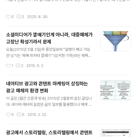
그것이 전부일까?..
언제든 연락할 수 있다’는 ‘방법’과 ‘편의’를 제공했지만 사람들이 실제로 친구들에게
더 자주 연락을 하게 만들어 주지는 않았기 때문이다.오히려 이같은 통신 기술이 등
작성시간
0
2
2025. 8. 30.
장하기 전에는 사람들과의 연락과 만남이 더 소중하게 느껴졌을 것이다. 사람들이 어
떤 친구를 떠올려도 그를 당장 만날 수 없다면, 곧바로 연락할 수 없다면, 연락을 할
수 있다 해도 며칠씩 걸리는 편지에 의존하거나 값비싼 시외전화나 국제전화를 써야
소셜미디어가 깔때기인게 아니라, 대중매체가
했다면 사람들은 곧장 연락을 취하는 대신 친구에 대해 더 생각하게 되었을 것이고,
고장난 확성기라서 문제
어렵게 연락을 하게 되면 가능한 한 자신의 마..
글 내용
오늘(2015년 5월 2일)자 중앙일보에 "알맹이 빼고 가십
만 남기는 '페북·트위터 깔때기'"(심서현 기자)라는 제목의
기사가 났습니다. 기사는 오바마 vs. 롬니, 고승덕 vs. 조희
작성시간
1
2
2015. 5. 2.
연 등의 선거 사례에서 중요한 논쟁의 본질 대신 트위터에
서 제기된 말초적 소재에 대중이 얼마나 영향을 받았는지
살펴보고 소셜미디어의 역할에 대해 한탄합니다. 사진 출
네이티브 광고와 콘텐트 마케팅이 상징하는
처: 중앙일보 "알맹이 빼고 가십만 남기는 '페북·트위터 깔
광고 매체의 환경 변화
때기'" 기자는 논지를 뒷받침하기 위해 국제 온라인저널리
글 내용
즘 세미나(ISOJ)에서 발표된 "금메달, 블랙 트위터, 안 좋
이 글은 [월간 신문과 방송] 2015년 2월호에 실린 글입니
은 머리 모양 : 개비 더글러스 논쟁 만들기"라는 논문을이
다. 네이버 레터에 실렸던 글의 일부를 활용했으나 매체 산
인용했습니다. 캐슬린 매클로이 미 오클라호마 주립대 교
업의 관점애서 바라보는 네이티브 광고라는 측면에 초점을
작성시간
0
0
2015. 2. 22.
수가 쓴 논문은 美 ISOJ에서 최고논문상을 받기도 했다고
맞추어 일부를 다시 썼습니다. 디지털 마케팅, 보다 정확히
합니다. 문제는..
말해 마케팅의 디지털화는 모든 광고주의 화두이다. 온오
프라인 통합 이벤트, 마이크로사이트, 소셜 미디어, 모바일
광고에서 스토리텔링, 스토리텔링에서 콘텐트
어플리케이션, 빅데이터와 웨어러블 기기의 연동 등 다양