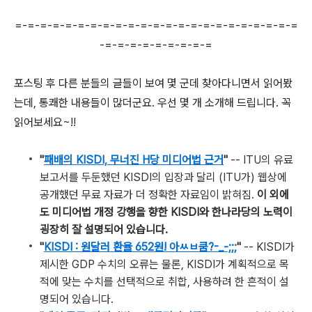
=-=-=-=-=-=-=-=-=-=-=-=-=-=-=-=-=-=-=-=-=-=-=
-=-=-=-=-=-=-=-=-=
포스팅 후 다른 분들의 글들이 보여 몇 군데 찾아다니면서 읽어봤
는데, 통쾌한 내용들이 많더군요. 우선 몇 개 소개해 드립니다. 꼭
읽어보세요~!!
"
패배의 KISDI, 무너진 H당 미디어법 근거
"
-- ITU의 유료
보고서를 두둔했던 KISDI의 입장과 달리 (ITU가) 웹상에
공개했던 무료 자료가 더 정확한 자료임이 밝혀짐.
이 외에
도 미디어법 개정 강행을 향한 KISDI와 한나라당의 노력이
굉장히 잘 설명되어 있습니다.
"
KISDI : 원달러 환율 652원! 아ㅆㅂ쿰?-_-;;;
"
-- KISDI가
제시한 GDP 수치의 오류는 물론, KISDI가 계획적으로 목
적에 맞는 수치를 선택적으로 취합, 사용하려 한 흔적이 설
명되어 있습니다.