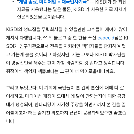
"
게임 종료. 미디어법 = 대국민사기극
"
-- KISDI가 한 최신
자료를 사용했다는 말은 물론, KISDI가 사용한 자료 자체가
잘못되었음을 보여줍니다.
KISDI의 생트집을 무력화시킬 수 있을만한 고수들이 재야에 많이
계셔서 다행입니다. ^^ 위 블로그 중 한 편을 쓰신
capcold
님은 KI
SDI가 연구기관으로서 전통을 지키려면 책임자들을 단죄하여 털
고 가는게 옳을 것이라고 하셨지만, 저는 그보다 KISDI 박사님들
이 양심선언을 해주는 편이 가장 바람직할 것 같다고 생각합니다.
쥐잡이식 책임자 색출보다는 그 편이 더 명예로울테니까요.
그리고 무엇보다, 이 기회에 국민들이 본 건의 본질에 대해 더 잘
이해하고, 미디어법 개정이 도대체 왜 말이 안되는지에 대한 공감
대가 형성되어, 한나라당이 사기성 주장을 하면서까지 본 건을 밀
어붙이고자 하는 숨겨진 의도까지 낱낱이 공론화되었으면 좋겠습
니다.