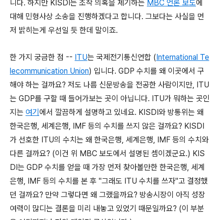
니다. 하지만 KISDI는 조작 의혹을 제기하는
MBC 언론 보도
에
대해 민형사상 소송을 진행하겠다고 합니다. 그보다는 사실을 먼
저 밝히는게 우선일 듯 한데 말이죠.
한 가지 궁금한 점 --
ITU
는 국제전기통신연합 (
International Te
lecommunication Union
) 입니다. GDP 수치를 왜 이곳에서 구
해야 하는 걸까요? 저도 나름 신문방송을 전공한 사람이지만, ITU
는 GDP를 구할 때 들어가보는 곳이 아닙니다. ITU가 뭐하는 곳인
지는
여기
에서 깔끔하게 설명하고 있네요. KISDI와 방통위는 왜
한국은행, 세계은행, IMF 등의 수치를 쓰지 않은 걸까요? KISDI
가 선호한 ITU의 수치는 왜 한국은행, 세계은행, IMF 등의 수치와
다른 걸까요? (이건 위 MBC 보도에서 설명된 셈이겠군요.) KIS
DI는 GDP 수치를 얻을 때 가장 먼저 찾아볼만한 한국은행, 세계
은행, IMF 등의 수치를 본 후 "그래도 ITU 수치를 쓰자"고 결정했
던 걸까요? 만약 그렇다면 왜 그랬을까요? 방송시장이 아직 성장
여력이 많디는 결론을 미리 내놓고 있었기 때문일까요? (이 부분