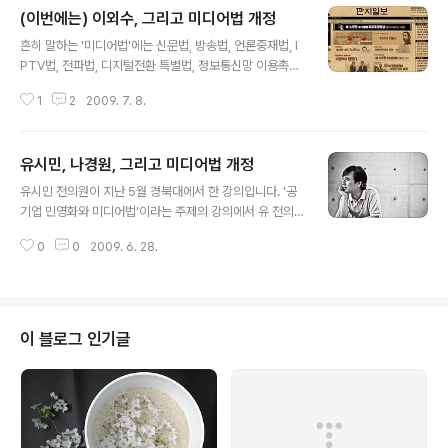
(이번에는) 이외수, 그리고 미디어법 개정
글 내용
흔히 말하는 '미디어법'에는 신문법, 방송법, 언론중재법, I
PTV법, 전파법, 디지털전환 특별법, 정보통신망 이용촉진
및 정보보호법 (이하 '정보통신망법') 등 7대 법안이 얽혀
1
2
2009. 7. 8.
있습니다. 지난 6월 28일 올렸던 포스트에서는 유시민 전
의원의 강의를 소개해 드리면서 현재 뜨거운 쟁점인 미디
어법 개정 추진방향에 대해, 그 중에서도 신문사와 대기업,
유시민, 나경원, 그리고 미디어법 개정
외국자본의 지상파 방송 겸영 허용을 골자로 하는 신문법,
글 내용
방송법에 대해 설명을 했습니다. 그리고 말씀드렸던 것처
유시민 전의원이 지난 5월 경북대에서 한 강의입니다. '공
럼 이번에는 정보통신망법에 대해 이야기를 해보겠습니다.
기업 민영화와 미디어법'이라는 주제의 강의에서 유 전의
인터넷을 쓰는 사람으로서는 이것도 굉장히 중요한 이슈이
원은 (1) 미디어법 개정이라는 것이 무엇인지, (2) 언론계
니까요. 정보통신망법은 사이버 모욕죄의 도입 여부가 주
0
0
2009. 6. 28.
에 종사하지 않는 일반 시민에게 어떤 영향을 주는 것인지,
요 쟁점입니다. 사이버 모욕죄가 무엇인지 알아보기 전에,
(3) 법의 개정으로 우려되는 것이 무엇인지, (4) 법이 개정
오프라인에 이미 '모욕죄'라는게 ..
될 때 이득을 보고 피해를 입는 것은 누구인지 등에 대해 알
기 쉽게 설명하고 있습니다. 혹자는 이 동영상을 보고 '정말
논리적이다', '왜 한나라당에는 이런 논리를 펴는 사람이 없
이 블로그 인기글
나'라며 찬사를 보내기도 합니다만, 엄밀히 말하자면 이 동
영상은 토론에서 상대(예를 들면 한나라당이나 조중동 등
보수 언론)를 설득하기 위한 날카로운 논리를 담았다기보
다, 저같은 일반인들에게 '미디어법의 개정이 무엇인지' 알
기쉽게 설명해 주..