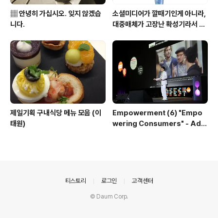
▦ 안녕히 가십시오. 잊지 않겠습
소셜미디어가 깔때기인게 아니라,
니다.
대중매체가 고장난 확성기라서 문
제
제일기획 구내식당 메뉴 모음 (이
Empowerment (6) "Empo
태원)
wering Consumers" - AdF
est 발표 자료
의안내
티스토리
로그인
고객센터
© Daum Corp.