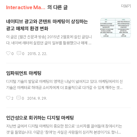
더보기
Interactive Marketing/Direction
의 다른 글
네이티브 광고와 콘텐트 마케팅이 상징하는
광고 매체의 환경 변화
글 내용
이 글은 [월간 신문과 방송] 2015년 2월호에 실린 글입니
다. 네이버 레터에 실렸던 글의 일부를 활용했으나 매체 산
업의 관점애서 바라보는 네이티브 광고라는 측면에 초점을
0
0
2015. 2. 22.
맞추어 일부를 다시 썼습니다. 디지털 마케팅, 보다 정확히
말해 마케팅의 디지털화는 모든 광고주의 화두이다. 온오
프라인 통합 이벤트, 마이크로사이트, 소셜 미디어, 모바일
임파워먼트 마케팅
어플리케이션, 빅데이터와 웨어러블 기기의 연동 등 다양
글 내용
한 방향으로 진화 중인 디지털 마케팅과 달리 매체 광고 비
디지털 기술의 발달로 마케팅의 영역은 나날이 넓어지고 있다. 마케팅에서의 신
즈니스의 디지털화는 여전히 배너 광고로 통칭되는 전통적
기술은 마케터로 하여금 소비자에게 더 효율적으로 다가갈 수 있게 해주는 것으
인 노출형 디스플레이 광고에 크게 의존하고 있다. 본고는
로 여겨지지만, 돌아보면 모든 신기술은 인간의 능력을 증대시키는 방향으로 개
언론 매체의 기사 콘텐트가 과거와 같이 연속적인 ‘지면’이
2
0
2014. 9. 29.
발되어 왔다는 사실, 그리고 다양한 디지털 기술 역시 소비자를 위한 기술이라
아닌 분절적 웹페이지에 흩어져 있는 상황에서 독자들의
는 점은 종종 간과된다. 예를 들어 인쇄술은 정보의 저장과 공유를, 자동차는 이
콘텐트 소비 행태는 어떻게 달라질..
동을, 인터넷은 정보의 검색과 접근을 쉽게 하는 방향으로 발전했고, 이는 모두
인간성으로 회귀하는 디지털 마케팅
인간의 능력과 권한을 증대시키는 진화라고 할 수 있다. 따라서, 새로운 기술을
글 내용
마케팅에서 효과적으로 활용하려면 메시지를 더 잘 전달할 수 있게 해주는 기술
지난번 글에서 디지털 마케팅의 중요한 점으로 '소비자를 끌어들여 참여시키는
이 아니라 인간의 능력을 증대시키는 기술, 즉 소비자로 하여금 메시지를 더 잘,
것'을 들었습니다. 이같은 '참여'는 사실은 사람들의 심리적 본성이기도 합니다.
새로운 방식으로 이해..