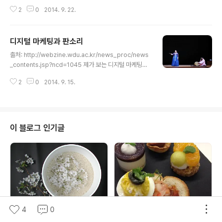
모든 사람들이 참여를 원한다는 의미만은 아닙니다. 참여를 통해 얻어내는 커뮤
2
0
2014. 9. 22.
니케이션 효과가 단순 노출 (혹은 관람)일 때보다 훨씬 커진다는 것을 뜻합니다.
아무리 재미없는 드라마를 보더라도 이에 대해 사람들과 이야기하고 씹고 화낼
때 이 드라마에 대해 사람들이 느끼는 관여도는 커집니다. 아무리 재미있는 코
디지털 마케팅과 판소리
미디 쇼라도 혼자 보고 생각만 한다면 이 드라마보다 기억이나 관여도는 떨어질
글 내용
수 있습니다. (물론 이 경우 드라마와 코미디 중 어느 것을 더 '좋아했느냐'에 대
출처: http://webzine.wdu.ac.kr/news_proc/news
한 답은 달라질 수 있겠지만요.) 이런 것이 참여의 힘인 셈이죠. 실제로 대부분의
_contents.jsp?ncd=1045 제가 보는 디지털 마케팅은
마케팅 콘..
판소리와 비슷한 점이 많습니다.제가 판소리에 아는 건 거
2
0
2014. 9. 15.
의 없지만, 판소리에는 창자(唱者), 고수(鼓手), 청자(聽
者)가 있지요. 이 3박자가 맞아야 좋은 공연이 되듯 디지털
마케팅도 창자(브랜드), 고수(에이전시), 청자(소비자)의 3
박자가 맞아야 합니다. 판소리에서 고수의 역할은 무척 중
요합니다. 고수와 창자는 한 편이고 객석에 앉은 청자 또한
이 블로그 인기글
이를 잘 알지만 그럼에도 사람들은 고수의 추임새를 창자
가 하는 소리의 일부라기보다는 마치 옆에 앉은 다른 청자
의 반응처럼 받아들입니다. 어깨를 들썩이게 하는 것도 소
리에 빠져들게 하는 감초도 바로 이 추임새입니다. 어..
4
0
술자리 예절과 술의 기원
제일기획 구내식당 메뉴 모음 (이